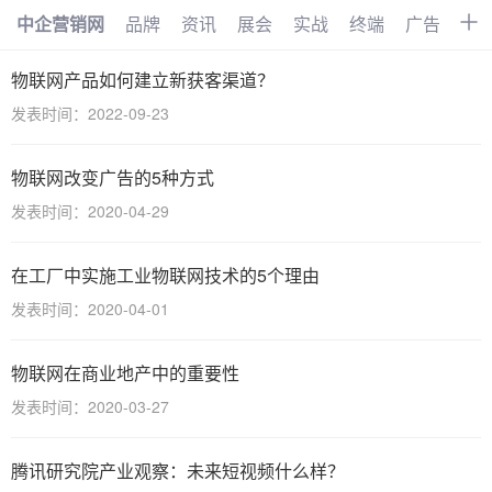
中企营销网
品牌
资讯
展会
实战
终端
广告
时
首页
品牌
资讯
展会
物联网产品如何建立新获客渠道？
发表时间：2022-09-23
实战
终端
广告
时尚
汽车
企业
电商
视频
物联网改变广告的5种方式
发表时间：2020-04-29
搜索
网络
管理
文化
创业
招商
职场
访谈
在工厂中实施工业物联网技术的5个理由
发表时间：2020-04-01
智能
AI
物联网
大数据
物联网在商业地产中的重要性
数字化
发表时间：2020-03-27
腾讯研究院产业观察：未来短视频什么样？