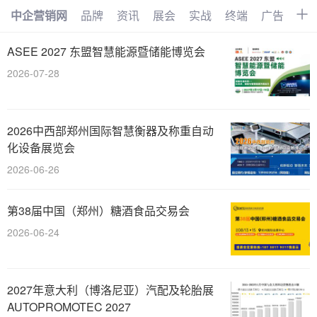
中企营销网
品牌
资讯
展会
实战
终端
广告
时
首页
品牌
资讯
展会
ASEE 2027 东盟智慧能源暨储能博览会
2026-07-28
实战
终端
广告
时尚
汽车
企业
电商
视频
2026中西部郑州国际智慧衡器及称重自动
搜索
网络
管理
文化
化设备展览会
2026-06-26
创业
招商
职场
访谈
智能
AI
物联网
大数据
第38届中国（郑州）糖酒食品交易会
2026-06-24
数字化
2027年意大利（博洛尼亚）汽配及轮胎展
AUTOPROMOTEC 2027