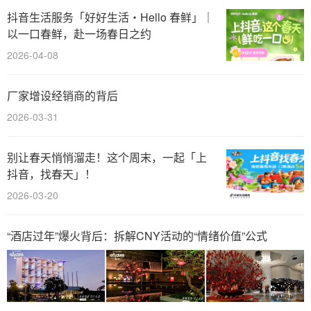
抖音生活服务「好好生活・Hello 春鲜」｜
以一口春鲜，赴一场春日之约
2026-04-08
厂家增设经销商的背后
2026-03-31
别让春天悄悄溜走！这个周末，一起「上
抖音，找春天」！
2026-03-20
“酒店过年”爆火背后：拆解CNY活动的“情绪价值”公式