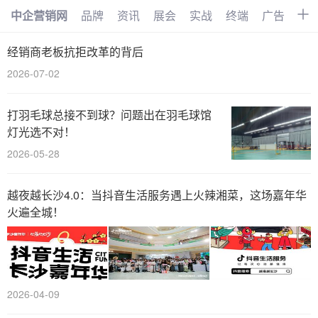
中企营销网
品牌
资讯
展会
实战
终端
广告
时
首页
品牌
资讯
展会
经销商老板抗拒改革的背后
2026-07-02
实战
终端
广告
时尚
汽车
企业
电商
视频
打羽毛球总接不到球？问题出在羽毛球馆
灯光选不对！
搜索
网络
管理
文化
2026-05-28
创业
招商
职场
访谈
越夜越长沙4.0：当抖音生活服务遇上火辣湘菜，这场嘉年华
智能
AI
物联网
大数据
火遍全城！
数字化
2026-04-09