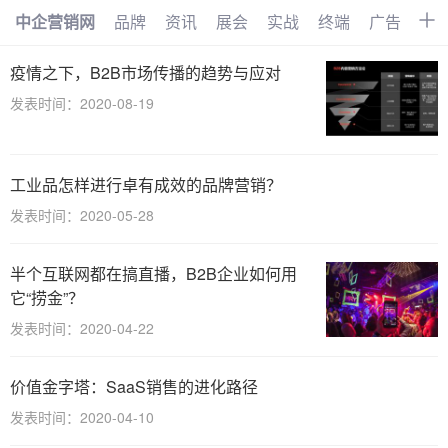
中企营销网
品牌
资讯
展会
实战
终端
广告
时
首页
品牌
资讯
展会
疫情之下，B2B市场传播的趋势与应对
发表时间：2020-08-19
实战
终端
广告
时尚
汽车
企业
电商
视频
工业品怎样进行卓有成效的品牌营销？
搜索
网络
管理
文化
发表时间：2020-05-28
创业
招商
职场
访谈
半个互联网都在搞直播，B2B企业如何用
智能
AI
物联网
大数据
它“捞金”？
发表时间：2020-04-22
数字化
价值金字塔：SaaS销售的进化路径
发表时间：2020-04-10