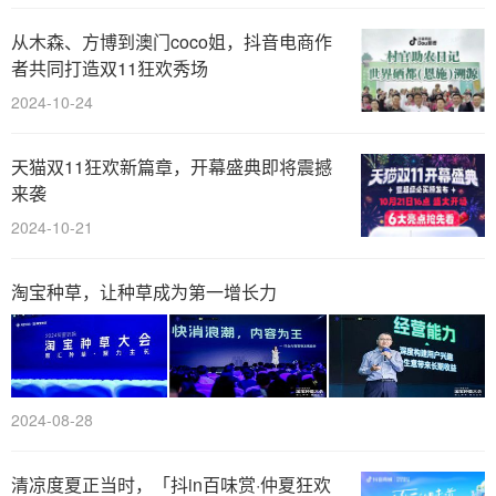
从木森、方博到澳门coco姐，抖音电商作
者共同打造双11狂欢秀场
2024-10-24
天猫双11狂欢新篇章，开幕盛典即将震撼
来袭
2024-10-21
淘宝种草，让种草成为第一增长力
2024-08-28
清凉度夏正当时，「抖in百味赏·仲夏狂欢