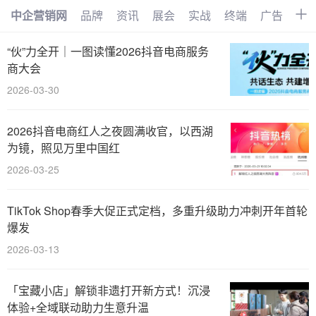
中企营销网
品牌
资讯
展会
实战
终端
广告
时
首页
品牌
资讯
展会
“伙”力全开｜一图读懂2026抖音电商服务
商大会
实战
终端
广告
时尚
2026-03-30
汽车
企业
电商
视频
2026抖音电商红人之夜圆满收官，以西湖
搜索
网络
管理
文化
为镜，照见万里中国红
2026-03-25
创业
招商
职场
访谈
智能
AI
物联网
大数据
TikTok Shop春季大促正式定档，多重升级助力冲刺开年首轮
爆发
数字化
2026-03-13
「宝藏小店」解锁非遗打开新方式！沉浸
体验+全域联动助力生意升温