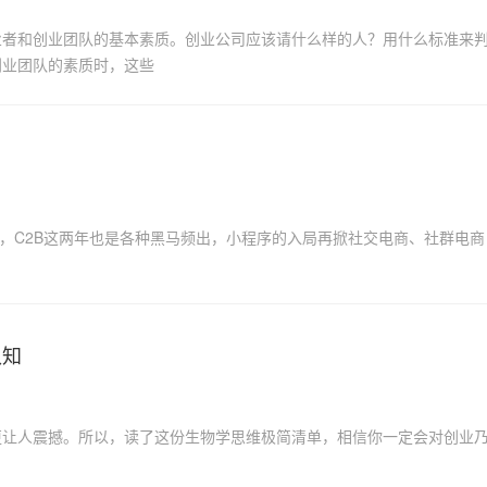
业者和创业团队的基本素质。创业公司应该请什么样的人？用什么标准来
创业团队的素质时，这些
熟，C2B这两年也是各种黑马频出，小程序的入局再掀社交电商、社群电商
认知
更让人震撼。所以，读了这份生物学思维极简清单，相信你一定会对创业