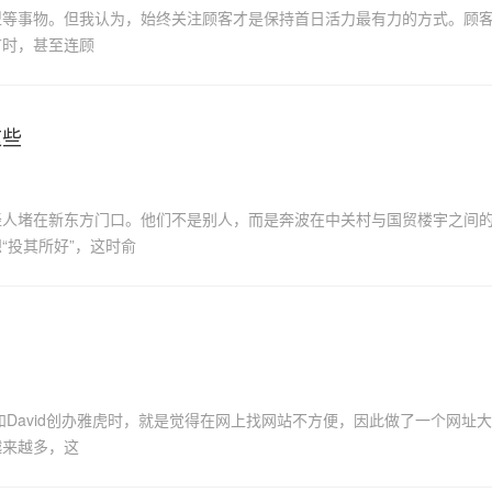
型等事物。但我认为，始终关注顾客才是保持首日活力最有力的方式。顾
有时，甚至连顾
这些
轻人堵在新东方门口。他们不是别人，而是奔波在中关村与国贸楼宇之间
“投其所好”，这时俞
和David创办雅虎时，就是觉得在网上找网站不方便，因此做了一个网址大
越来越多，这