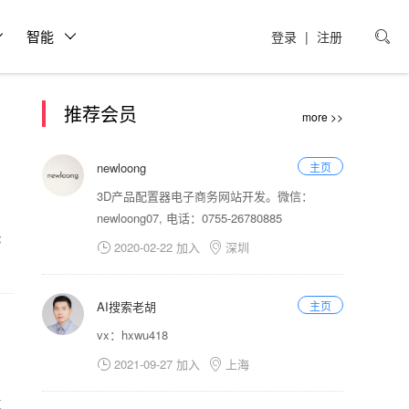
智能
登录
|
注册

推荐会员
more >>
newloong
主页
3D产品配置器电子商务网站开发。微信：
newloong07, 电话：0755-26780885
轮
2020-02-22 加入
深圳


AI搜索老胡
主页
vx：hxwu418
2021-09-27 加入
上海


享