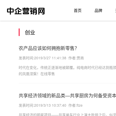
首页
品牌
创业
农产品应该如何拥抱新零售？
发表时间:2019/3/27 11:41:38 作者:贾商
时代在变化，传统正逐渐地被颠覆。纯电商时代已经达到瓶
的凤凰涅槃！在线零售
共享经济领域的新品类—共享厨房为何备受资
发表时间:2019/3/13 10:37:40 作者:ftze
共享经济的明星项目——共享单车行业上演大败局之后，似