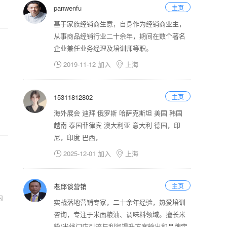
panwenfu
主页
基于家族经销商生意，自身作为经销商业主，
从事商品经销行业二十余年，期间在数个著名
企业兼任业务经理及培训师等职。
2019-11-12 加入
上海


15311812802
主页
海外展会 迪拜 俄罗斯 哈萨克斯坦 美国 韩国
越南 泰国菲律宾 澳大利亚 意大利 德国，印
尼，印度 巴西，
2025-12-01 加入
上海


老邱谈营销
主页
内
实战落地营销专家，二十余年经验，热爱培训
咨询，专注于米面粮油、调味料领域。擅长米
粉/米线门店引流与利润提升方案输出和品牌定