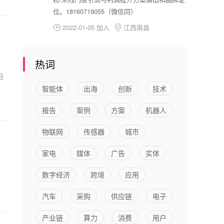
位。18160719055（微信同）
2022-01-05 加入
江西南昌


热词
相
智能体
出海
创新
技术
报告
案例
方案
机器人
物联网
传感器
城市
家电
媒体
广告
实体
数字经济
跨境
应用
汽车
采购
供应链
电子
产业链
算力
消费
用户