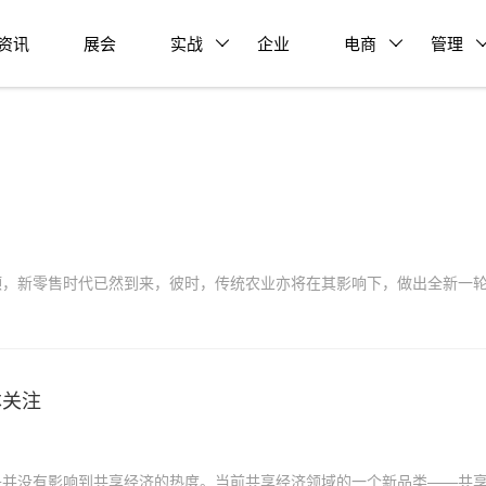
资讯
展会
实战
企业
电商
管理
颈，新零售时代已然到来，彼时，传统农业亦将在其影响下，做出全新一
本关注
乎并没有影响到共享经济的热度。当前共享经济领域的一个新品类——共