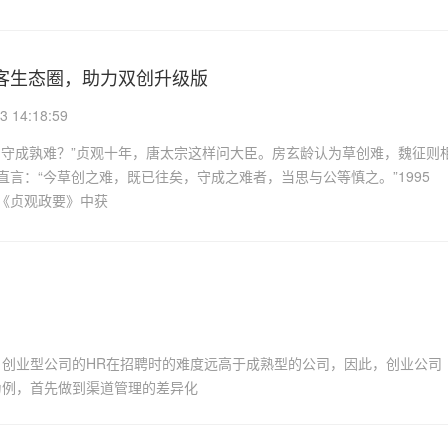
客生态圈，助力双创升级版
3 14:18:59
与守成孰难？”贞观十年，唐太宗这样问大臣。房玄龄认为草创难，魏征则
直言：“今草创之难，既已往矣，守成之难者，当思与公等慎之。”1995
《贞观政要》中获
创业型公司的HR在招聘时的难度远高于成熟型的公司，因此，创业公司
为例，首先做到渠道管理的差异化