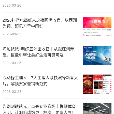
2026-03-26
2026抖音电商红人之夜圆满收官，以西湖
为镜，照见万里中国红
2026-03-25
海龟爸爸×畊练五公里收官｜从跟练到奔
赴，巨量引擎让美好生活可感可及
2026-03-25
心动榜主理人｜7大主理人联袂演绎新春大
片，解锁贺岁营销新范式
2026-03-23
告别刺眼眩光，点亮专业赛场｜悦顿体育
照明，让羽毛球馆更上档次、更聚人气！