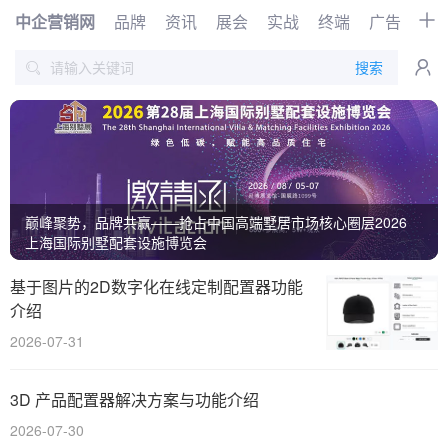
中企营销网
品牌
资讯
展会
实战
终端
广告
时
首页
品牌
资讯
展会
搜索


实战
终端
广告
时尚
汽车
企业
电商
视频
搜索
网络
管理
文化
巅峰聚势，品牌共赢——抢占中国高端墅居市场核心圈层2026
第38届中国（郑州）糖酒食品交易会
第十九届中国(东营) 国际石油石化装备与技术展览会
上海国际别墅配套设施博览会
创业
招商
职场
访谈
基于图片的2D数字化在线定制配置器功能
智能
AI
物联网
大数据
介绍
数字化
2026-07-31
3D 产品配置器解决方案与功能介绍
2026-07-30