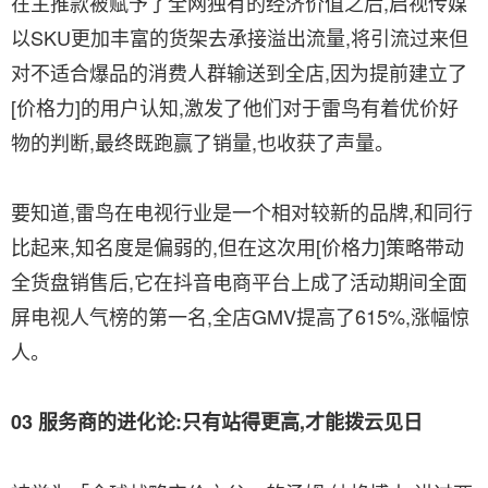
在主推款被赋予了全网独有的经济价值之后,启视传媒
以SKU更加丰富的货架去承接溢出流量,将引流过来但
对不适合爆品的消费人群输送到全店,因为提前建立了
[价格力]的用户认知,激发了他们对于雷鸟有着优价好
物的判断,最终既跑赢了销量,也收获了声量。
要知道,雷鸟在电视行业是一个相对较新的品牌,和同行
比起来,知名度是偏弱的,但在这次用[价格力]策略带动
全货盘销售后,它在抖音电商平台上成了活动期间全面
屏电视人气榜的第一名,全店GMV提高了615%,涨幅惊
人。
03 服务商的进化论:只有站得更高,才能拨云见日