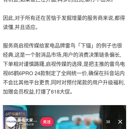
因此,对于所有还在苦恼于发掘增量的服务商来说,都得
读懂,并且适应。
服务商启视传媒给家电品牌雷鸟「下锚」的例子也很
经典,这是一个耐消品市场,用户的消费决策链条偏长,
下单相对谨慎踌躇,启视传媒的选择,是把主推的雷鸟电
视85鹤6PRO 24款制定了全网统一价,确保在抖音站内
不会比其他平台更贵,同时对预付尾款的用户升级福利,
加赠会员权益,打爆了618大促。