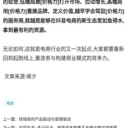
的取舍,低端局靠[价格力]打开市场、拉动增长,高端局
用[价格力]重建品牌、定义价值,越早学会驾驭[价格力]
的服务商,就越是能够在抖音电商的新生态里如鱼得水,
拿到最有利的资源。
无论如何,这就是电商行业的又一次起点,大家都要重新
回到起跑线上,重造参与构建商业模式的竞争力。
文章来源:阑夕
电商
上一篇：
经销商的产品驱动与管理驱动
下一篇：
内容生态+多元玩法，爱奇艺体育携手品牌点燃足球盛夏