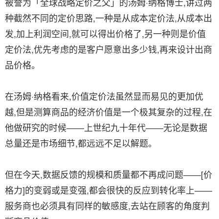
被誉为「全球战略定价之父」的汤姆·纳格博士,讲过两
种截然不同的定价思路,一种是从成本定价法,从成本出
发,加上利润空间,就可以得出价格了,另一种则是价值
定价法,优先考虑的是客户愿意出多少钱,再来设计出商
品价格。
在汤姆·纳格看来,价值定价法虽然显而易见的更加优
越,但是测算商品的经济价值是一个极其复杂的过程,在
他做研究的时候——上世纪九十年代——无论是数据
总量还是市场细节,都远远不足以解题。
但在今天,数据反馈的规模和质量都不再成问题——[价
格力]的变弱或是变强,都会很快的反应到转化率上——
服务商也必须具有同样的敏感度,去站在顾客的角度判