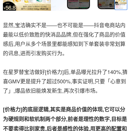
显然,宝洁确实不是——也不可能是——抖音电商站内
最能以低价致胜的快消品品牌,但在强化了商品的价值
感后,用户从多个场景里都能感知到下单套装非常划算
的讯息,进而引发购买行为。
在星罗替宝洁做好[价格力]后,单品曝光拉升了140%,猜
喜GMV更是提升了超过500%,事实证明,只要「心意到
了」,爆品依旧能焕发新生,再次引爆市场。
[价格力]的底层逻辑,其实是商品价值的体现,它可以分
为硬规则和软机制两个部分,前者是理性的数字,目标是
不要卖得比别家贵,后者是感性的体验,用更高的配置和