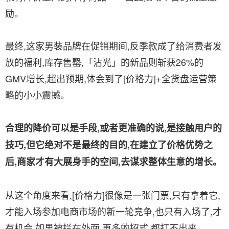
励。
最终,这家男装品牌在促销期间,反季款成了给消费者发
放的福利,库存售罄,「沾光」的新品则斩获26%的
GMV增长,超出预期,体会到了[价格力]+全货盘运营策
略的小小震撼。
合理的降价可以是手段,或者更准确的说,是接触用户的
技巧,但它绝对不是最终的目的,在建立了价格优势之
后,商家才有大展身手的空间,去谋求整体生意的增长。
从这个角度来看,[价格力]很像是一张门票,只有拿着它,
才能入场参加电商市场的新一轮竞争,也只有入场了,才
有机会,如果被拦在外面,再多的招式,都打不出来。