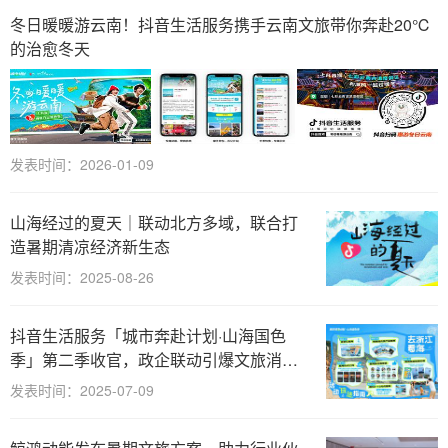
冬日暖暖游云南！抖音生活服务携手云南文旅带你奔赴20℃
的治愈冬天
发表时间：2026-01-09
山海经过的夏天｜联动北方多域，联合打
造暑期清凉经济新生态
发表时间：2025-08-26
抖音生活服务「城市奔赴计划·山海国色
季」第二季收官，政企联动引爆文旅消费
美学
发表时间：2025-07-09