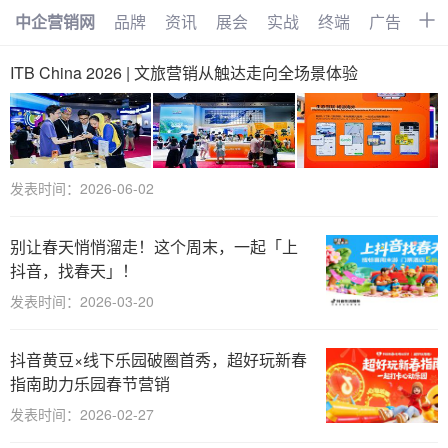
中企营销网
品牌
资讯
展会
实战
终端
广告
时
首页
品牌
资讯
展会
ITB China 2026 | 文旅营销从触达走向全场景体验
实战
终端
广告
时尚
汽车
企业
电商
视频
发表时间：2026-06-02
搜索
网络
管理
文化
别让春天悄悄溜走！这个周末，一起「上
创业
招商
职场
访谈
抖音，找春天」！
智能
AI
物联网
大数据
发表时间：2026-03-20
数字化
抖音黄豆×线下乐园破圈首秀，超好玩新春
指南助力乐园春节营销
发表时间：2026-02-27