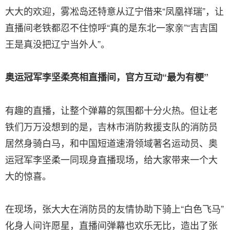
大大的欢迎，雾凇岛还特意从辽宁借来“凤凰祥瑞”，让
直播间老铁都忍不住惊呼“真的是东北一家亲”“吉吉国
王是真没把辽宁当外人”。
奥运冠军李坚柔亮相直播间，官方互动
“
最为有梗
”
有趣的直播，让整个弹幕的氛围都十分火热。但让老
铁们万万没想到的是，吉林市消防救援支队的消防员
居然身骑白马，和中国短道速滑领域著名运动员、奥
运冠军李坚柔一同现身直播现场，给大家带来一个大
大的惊喜。
在现场，张大大在消防员的友情协助下骑上“白色飞马”
化身人间许愿星，直播间弹幕也欢乐无比，造出了张