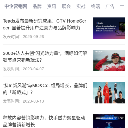
中企营销网
品牌
资讯
展会
实战
终端
广告
时
首页
品牌
资讯
展会
Teads发布最新研究成果：CTV HomeScr
een 显著提升用户注意力与品牌影响力
实战
终端
广告
时尚
发表时间：2025-09-26
汽车
企业
电商
视频
2000+达人共创“闪光她力量”，满婷如何解
搜索
网络
管理
文化
锁节点营销新玩法？
发表时间：2023-04-07
创业
招商
职场
访谈
智能
AI
物联网
大数据
“抖in新风潮”与MO&Co. 组局增长，品牌们
的「新范式」？
数字化
发表时间：2023-03-13
释放内容营销影响力，快手磁力聚星驱动
品牌营销新增长