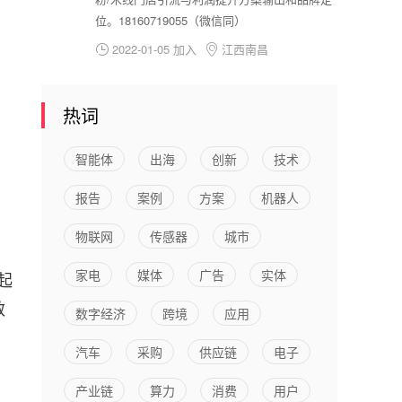
位。18160719055（微信同）
2022-01-05 加入
江西南昌


热词
智能体
出海
创新
技术
报告
案例
方案
机器人
物联网
传感器
城市
家电
媒体
广告
实体
起
敏
数字经济
跨境
应用
汽车
采购
供应链
电子
产业链
算力
消费
用户