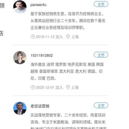
领
panwenfu
主页
基于家族经销商生意，自身作为经销商业主，
从事商品经销行业二十余年，期间在数个著名
企业兼任业务经理及培训师等职。
店
2019-11-12 加入
上海


15311812802
主页
海外展会 迪拜 俄罗斯 哈萨克斯坦 美国 韩国
越南 泰国菲律宾 澳大利亚 意大利 德国，印
尼，印度 巴西，
2025-12-01 加入
上海


老邱谈营销
主页
实战落地营销专家，二十余年经验，热爱培训
咨询，专注于米面粮油、调味料领域。擅长米
粉/米线门店引流与利润提升方案输出和品牌定