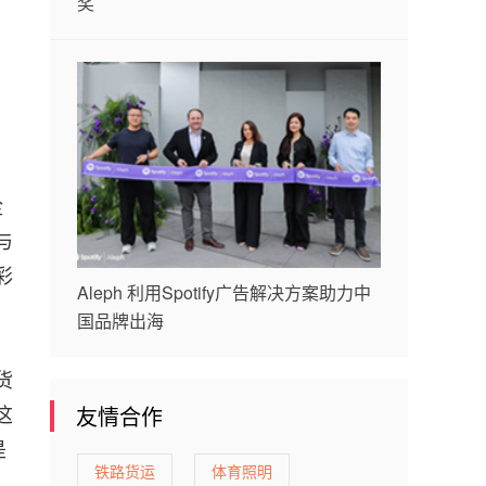
奖
诠
与
彩
Aleph 利用Spotify广告解决方案助力中
国品牌出海
货
这
友情合作
是
铁路货运
体育照明