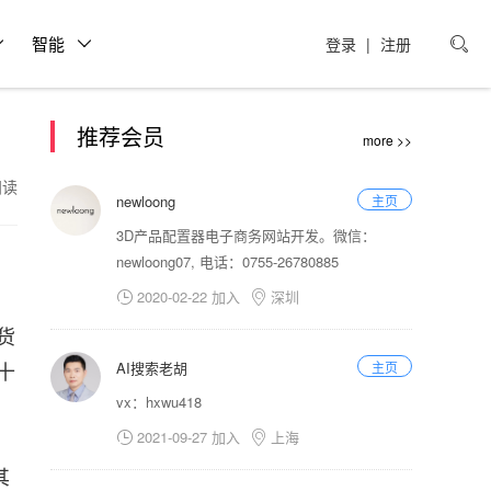
智能
登录
|
注册

推荐会员
more >>
5阅读
newloong
主页
3D产品配置器电子商务网站开发。微信：
newloong07, 电话：0755-26780885
2020-02-22 加入
深圳


货
十
AI搜索老胡
主页
vx：hxwu418
2021-09-27 加入
上海


其