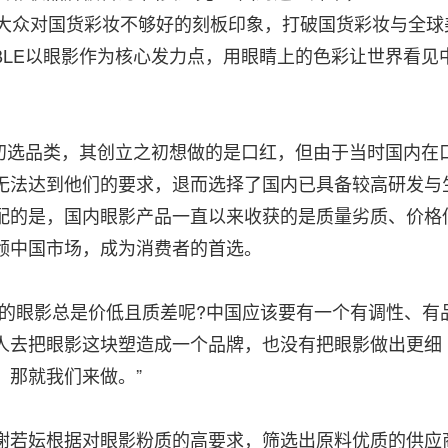
转大众对国货彩妆不够好的刻板印象，打破国货彩妆与全球
RBLE以眼影作为核心发力点，用眼睛上的色彩让世界看见
E初选品类，其创立之初想做的是口红，但由于当时国内在
无法达到他们的要求，退而选择了国内已具备较高研发与
配的是，国内眼影产品一直以来收获的是质量劣质、价格
领中国市场，成为消费者的首选。
眼影总是价低且质差呢?中国应该要有一个有调性、有
人去把眼影这块塑造成一个品牌，也没有把眼影做出更细
，那就我们来做。”
若妘根据对眼影粉质的高要求，筛选出原料优质的供应