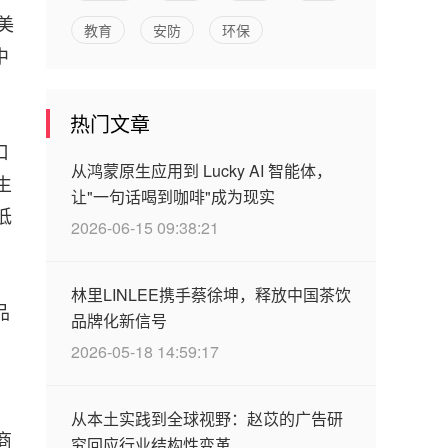
美
教育
安防
环保
中
热门文章
口
从鸿蒙原生应用到 Lucky AI 智能体，
生
让"一句话喝到咖啡"成为现实
低
2026-06-15 09:38:21
林里LINLEE携手蔡徐坤，释放中国茶饮
品
品牌化新信号
2026-05-18 14:59:17
从本土实践到全球视野：赵苡的广告研
商
究回应行业结构性变革