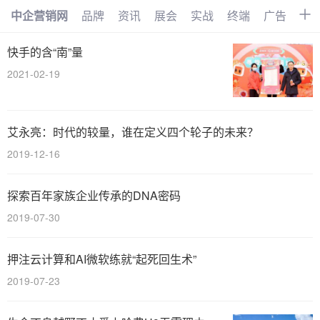
中企营销网
品牌
资讯
展会
实战
终端
广告
时
首页
品牌
资讯
展会
快手的含“南”量
2021-02-19
实战
终端
广告
时尚
汽车
企业
电商
视频
艾永亮：时代的较量，谁在定义四个轮子的未来？
搜索
网络
管理
文化
2019-12-16
创业
招商
职场
访谈
探索百年家族企业传承的DNA密码
智能
AI
物联网
大数据
2019-07-30
数字化
押注云计算和AI微软练就“起死回生术”
2019-07-23