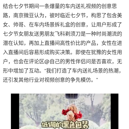
结合七夕节期间一条爆量的车内送礼视频的创意思
路，南京微豆认为，彼时临近七夕节，构思了包含美
女、帅哥、在车内场景拆礼盒的创意，让用户形成了
七夕节女朋友送男朋友飞科剃须刀是一种时尚潮流的
潜在认知，再加上直播间高性价比的产品，女性在进
入直播间后容易形成购买决策。即使在犹豫的女性用
户，也会在评论区@自己的男性伴侣问是否喜欢，无
形中增加了互动。“我们打造了车内送礼场景的热潮，
还引发其他行业对视频创意的争先模仿。”