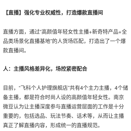
【直播】强化专业权威性，打造爆款直播间
直播方面，通过“高颜值年轻女性主播+新奇特产品+全
品类场景化直播基地”的人货场匹配，打造出了一个爆
款直播间。
人：主播风格差异化，场控紧密配合
目前，“飞科个人护理旗舰店”共有4个主力主播，4个储
备主播，都是符合时尚人设的高颜值年轻女性。南京
微豆认为让主播深度参与直播运营层面的工作是十分
重要的，包括选品、玩法节奏、话术等，从而让主播
真正了解直播内容，形成统一的直播规范。