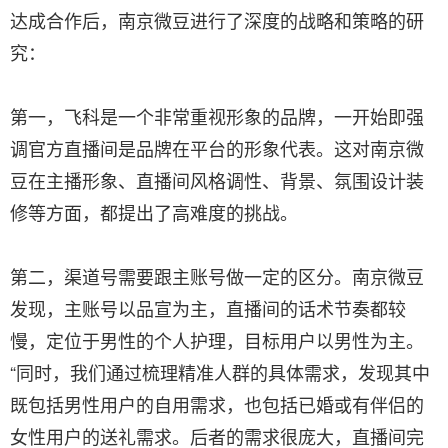
达成合作后，南京微豆进行了深度的战略和策略的研
究：
第一，飞科是一个非常重视形象的品牌，一开始即强
调官方直播间是品牌在平台的形象代表。这对南京微
豆在主播形象、直播间风格调性、背景、氛围设计装
修等方面，都提出了高难度的挑战。
第二，渠道号需要跟主账号做一定的区分。南京微豆
发现，主账号以品宣为主，直播间的话术节奏都较
慢，定位于男性的个人护理，目标用户以男性为主。
“同时，我们通过梳理精准人群的具体需求，发现其中
既包括男性用户的自用需求，也包括已婚或有伴侣的
女性用户的送礼需求。后者的需求很庞大，直播间完