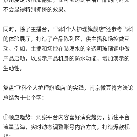
不会显得特别拥挤的效果。
同时，除了主播台，“飞科个人护理旗舰店”还参考飞科
的体验展厅，打造了产品陈列区，供主播和场控做互
动。例如，主播和场控在装满水的全透明玻璃钢中做
产品启动，以展示产品机身的防水功能，增加演示的
生动性。
复盘“飞科个人护理旗舰店”的实践，南京微豆将方法论
总结为十七个字：
①顺应趋势：洞察平台内容喜好演变趋势，抓住平台
流量蓝海，实时动态调整账号内容方向，打造爆款视
频；