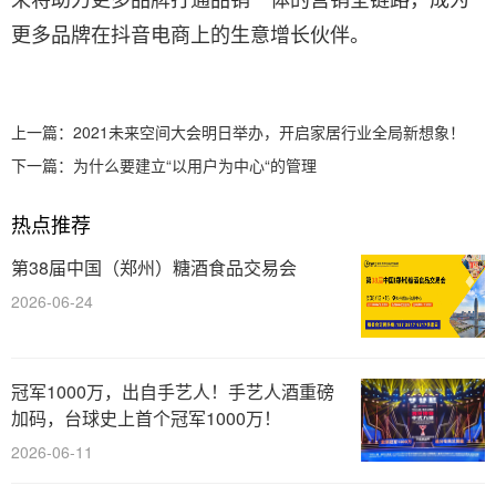
更多品牌在抖音电商上的生意增长伙伴。
上一篇：
2021未来空间大会明日举办，开启家居行业全局新想象！
下一篇：
为什么要建立“以用户为中心“的管理
热点推荐
第38届中国（郑州）糖酒食品交易会
2026-06-24
冠军1000万，出自手艺人！手艺人酒重磅
加码，台球史上首个冠军1000万！
2026-06-11