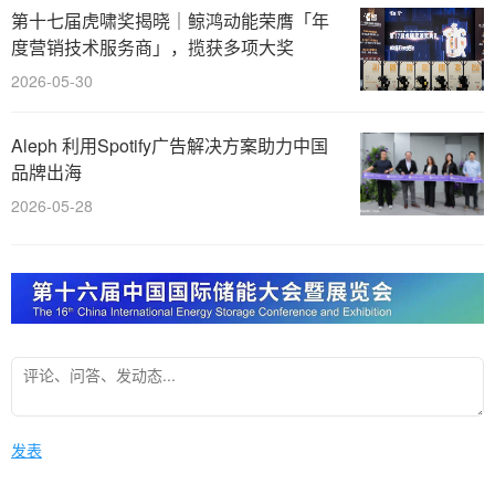
第十七届虎啸奖揭晓｜鲸鸿动能荣膺「年
度营销技术服务商」，揽获多项大奖
2026-05-30
Aleph 利用Spotify广告解决方案助力中国
品牌出海
2026-05-28
发表