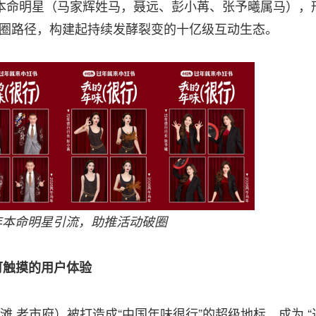
命明星（马家辉姓马，聂远、彭小苒、张予曦属马），
的破圈路径，构建起持续发酵裂变的十亿级互动生态。
年本命明星引流，助推活动破圈
为可触摸的用户体验
滩.老市府）被打造成“中国年味很行”的超级地标，成为 “