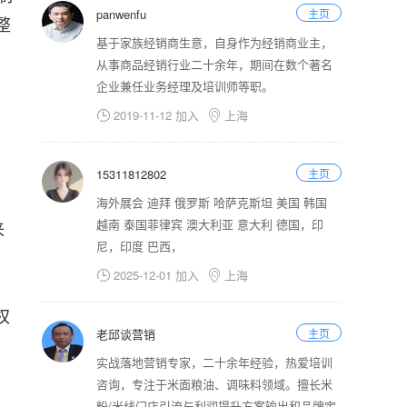
panwenfu
主页
整
基于家族经销商生意，自身作为经销商业主，
从事商品经销行业二十余年，期间在数个著名
企业兼任业务经理及培训师等职。
2019-11-12 加入
上海


15311812802
主页
海外展会 迪拜 俄罗斯 哈萨克斯坦 美国 韩国
越南 泰国菲律宾 澳大利亚 意大利 德国，印
来
尼，印度 巴西，
2025-12-01 加入
上海


权
老邱谈营销
主页
实战落地营销专家，二十余年经验，热爱培训
咨询，专注于米面粮油、调味料领域。擅长米
粉/米线门店引流与利润提升方案输出和品牌定