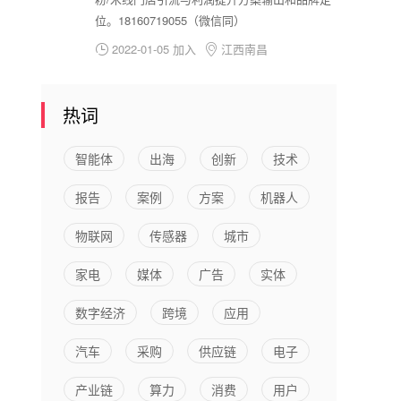
位。18160719055（微信同）
2022-01-05 加入
江西南昌


热词
智能体
出海
创新
技术
报告
案例
方案
机器人
物联网
传感器
城市
家电
媒体
广告
实体
数字经济
跨境
应用
汽车
采购
供应链
电子
产业链
算力
消费
用户