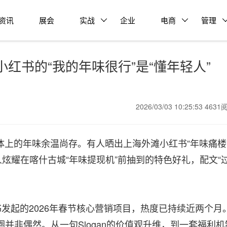
资讯
展会
实战
企业
电商
管理
红书的“我的年味很行”是“懂年轻人”
2026/03/03 10:25:53 463
的年味余温尚存。有人晒出上海外滩小红书“年味痛楼
人炫耀在喀什古城“年味提现机”前抽到的特色好礼，配文“
发起的2026年春节核心营销项目，热度已持续近两个月
并非偶然。从一句Slogan的价值观升维，到一套福利机