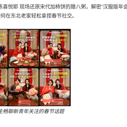
喜悦耶 现场还原宋代加柿饼的腊八粥，解密“汉服版年会
如何在东北老家轻松拿捏春节社交。
主畅聊新青年关注的春节话题