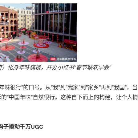
市府）化身年味痛楼，开办小红书“春节联欢早会”
行”的口号。从"我"到"我家"到"家乡"再到"我国"，当
彩的"中国年味"自然很行。这种自下而上的构建，让个人情
钩子撬动千万
UGC