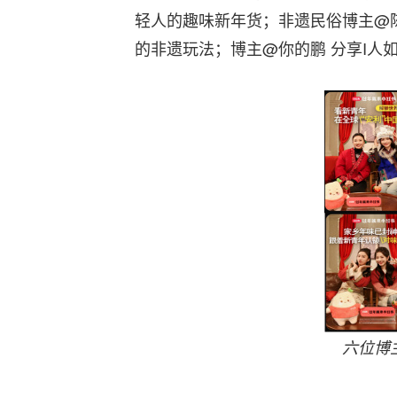
轻人的趣味新年货；非遗民俗博主@陈
的非遗玩法；博主@你的鹏 分享I人
六位博