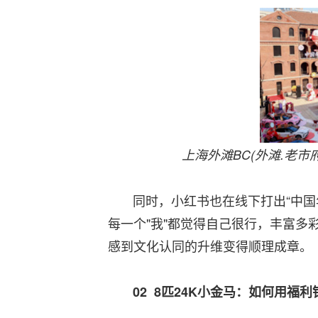
上海外滩BC(外滩.老
同时，小红书也在线下打出“中国年味很
每一个"我"都觉得自己很行，丰富多
感到文化认同的升维变得顺理成章。
02
8
匹
24K
小金马：如何用福利