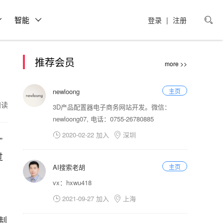
智能
登录
|
注册

推荐会员
more >>
newloong
主页
1阅读
3D产品配置器电子商务网站开发。微信：
newloong07, 电话：0755-26780885
2020-02-22 加入
深圳


”
过
AI搜索老胡
主页
vx：hxwu418
2021-09-27 加入
上海


。
制