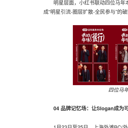
明星层面，小红书联动四位马年本
成“明星引流-圈层扩散-全民参与”
四位马
04
品牌记忆场：让Slogan成
1月23日至25日，上海外滩BC(外