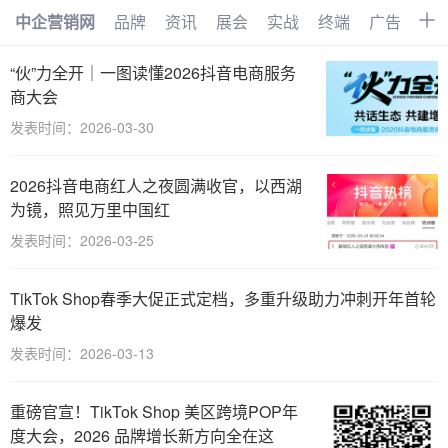
中企营销网
品牌
资讯
展会
实战
终端
广告
时
首页
品牌
资讯
展会
“伙”力全开｜一图读懂2026抖音电商服务
商大会
实战
终端
广告
时尚
发表时间：2026-03-30
汽车
企业
电商
视频
2026抖音电商红人之夜圆满收官，以西湖
搜索
网络
管理
文化
为镜，照见万里中国红
发表时间：2026-03-25
创业
招商
职场
访谈
智能
AI
物联网
大数据
TikTok Shop春季大促正式定档，多重升级助力冲刺开年首轮
爆发
数字化
发表时间：2026-03-13
重磅官宣！TikTok Shop 美区跨境POP年
度大会，2026 品牌增长新方向全在这