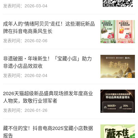
发表时间：2026-03-04
成年人的“情绪阿贝贝”走红！这些潮玩新品
牌在抖音电商乘风生长
发表时间：2026-02-06
非遗破圈・年味新生！「宝藏小店」助力
非遗小店品效双收
发表时间：2026-02-04
2026天猫超级新品盛典现场颁发年度商业
人物奖，致敬行业领军者
发表时间：2026-01-26
藏不住的宝！抖音电商2025宝藏小店数据
报告