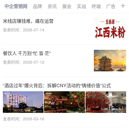
中企营销网
品牌
资讯
展会
实战
终端
广告
时
首页
品牌
资讯
展会
米线店赚钱难，痛在运营
发表时间：2026-07-14
实战
终端
广告
时尚
汽车
企业
电商
视频
餐饮人 千万别“忙·盲·茫”
搜索
网络
管理
文化
发表时间：2026-07-12
创业
招商
职场
访谈
智能
AI
物联网
大数据
“酒店过年”爆火背后：拆解CNY活动的“情绪价值”公式
数字化
发表时间：2026-03-16