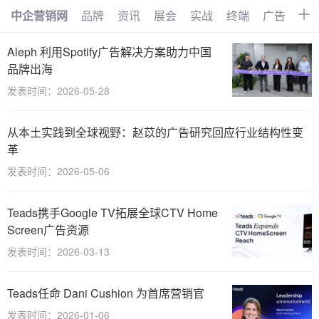
中企营销网
品牌
资讯
展会
实战
终端
广告
时
首页
品牌
资讯
展会
Aleph 利用Spotify广告解决方案助力中国
品牌出海
实战
终端
广告
时尚
发表时间：2026-05-28
汽车
企业
电商
视频
从本土实践到全球视野：赵苡的广告研究回应行业结构性变
搜索
网络
管理
文化
革
发表时间：2026-05-06
创业
招商
职场
访谈
智能
AI
物联网
大数据
Teads携手Google TV拓展全球CTV Home
Screen广告资源
数字化
发表时间：2026-03-13
Teads任命 Dani Cushion 为首席营销官
发表时间：2026-01-06