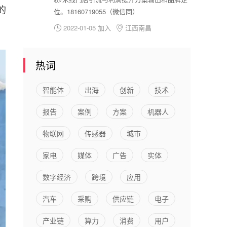
的
位。18160719055（微信同）
2022-01-05 加入
江西南昌


热词
智能体
出海
创新
技术
报告
案例
方案
机器人
物联网
传感器
城市
家电
媒体
广告
实体
数字经济
跨境
应用
汽车
采购
供应链
电子
产业链
算力
消费
用户