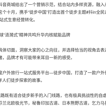
抖音商城给出了一个营销示范，结合站内多样资源，融入
个十月，携手“徒步中国”打造出首个徒步主题#抖in全民
一站式生意经营转化。
球“涟漪式”精神共鸣升华内核赋能品牌
具体切面，洞察大家的心之向往，并选择恰当的视角去表
绪，品牌才有可能带来耳目一新的感受。
度户外旅行一站式服务平台—徒步中国，打造了一款户外
伴人们徒步探索的故事。
线路既有适合徒步新手的入门线路，也有极具挑战性的自
芬兰北欧极光节，秘鲁印加古道、日本熊野古道，乞力马