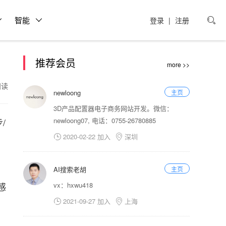
智能
登录
|
注册

推荐会员
more >>
3阅读
newloong
主页
3D产品配置器电子商务网站开发。微信：
/
newloong07, 电话：0755-26780885
2020-02-22 加入
深圳


AI搜索老胡
主页
感
vx：hxwu418
2021-09-27 加入
上海

