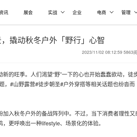
资讯
展会
实战
企业
电商
管理
景，撬动秋冬户外「野行」心智
2023/11/02 08:12:59 586
新的旺季。人们渴望“野”一下的心也开始蠢蠢欲动，徒步
题，#山野露营#徒步朝圣#户外穿搭等相关话题也纷沓而
纷加入秋冬户外的备战阵列中。不过，当下消费者理性又
呼唤出一种lifestyle、场景化的体验。