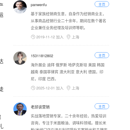
产
panwenfu
主页
运
基于家族经销商生意，自身作为经销商业主，
从事商品经销行业二十余年，期间在数个著名
企业兼任业务经理及培训师等职。
2019-11-12 加入
上海


15311812802
主页
达
海外展会 迪拜 俄罗斯 哈萨克斯坦 美国 韩国
越南 泰国菲律宾 澳大利亚 意大利 德国，印
尼，印度 巴西，
徒
2025-12-01 加入
上海


老邱谈营销
主页
虐
实战落地营销专家，二十余年经验，热爱培训
咨询，专注于米面粮油、调味料领域。擅长米
扎
粉/米线门店引流与利润提升方案输出和品牌定