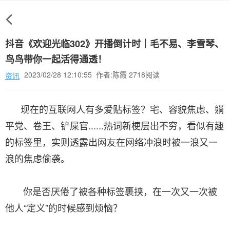
抖音《欢迎光临302》开播倒计时｜毛不易、李雪琴、
鸟鸟带你一起活得通透！
2023/02/28 12:10:55 作者:陈霞 2718阅读
资讯
现在的互联网人有多爱贴标签？宅、容貌焦虑、躺
平党、卷王、铲屎官......热词新梗层出不穷，看似有趣
的标签里，实则透露出网友在网络冲浪时被一浪又一
浪的焦虑偷袭。
你是否厌倦了被各种标签裹挟，在一次又一次被
他人“定义”的时候感到烦恼？