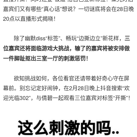
嘉宾们又有哪些“真心话”想说？一切谜底将会在28日晚
20点以直播形式揭晓！
除了幽默diss“标签”、畅玩“边撕边立”新花样，
三
位嘉宾还将面临游戏大挑战，输了的嘉宾将被安排做
一件脚趾抠出三室一厅的刺激惩罚！
欲知挑战如何，各位看官还请带着好奇心守在屏
幕前。别忘记定好闹钟，在2月28日晚上抖音搜索“欢
迎光临302”，与倩碧一起观看三位嘉宾对标签“开撕”！