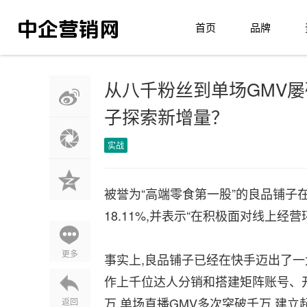
首页
品牌
从八千粉丝到单场GMV
子探索新增量？
实战
被誉为“高端零食第一股”的良品铺子在2
18.11%,并表示“在积极面对线上经
更多
事实上,良品铺子已经在快手迈出了一大
作上千位达人分销和搭建矩阵账号、开
万,单场直播GMV多次突破千万,建
返回