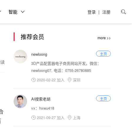
智能
登录
|
注册

推荐会员
more >>
newloong
主页
2阅读
3D产品配置器电子商务网站开发。微信：
newloong07, 电话：0755-26780885
2020-02-22 加入
深圳


AI搜索老胡
主页
vx：hxwu418
合
2021-09-27 加入
上海


百