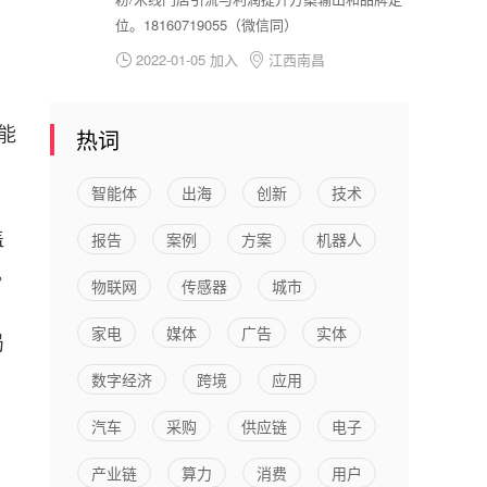
位。18160719055（微信同）
2022-01-05 加入
江西南昌


能
热词
智能体
出海
创新
技术
盖
报告
案例
方案
机器人
。
物联网
传感器
城市
家电
媒体
广告
实体
局
数字经济
跨境
应用
汽车
采购
供应链
电子
产业链
算力
消费
用户
、