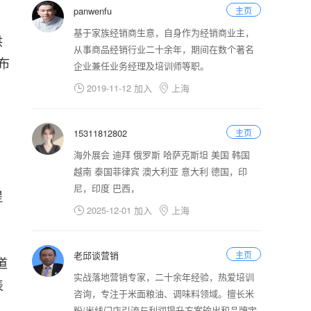
panwenfu
主页
基于家族经销商生意，自身作为经销商业主，
供
从事商品经销行业二十余年，期间在数个著名
布
企业兼任业务经理及培训师等职。
2019-11-12 加入
上海


15311812802
主页
海外展会 迪拜 俄罗斯 哈萨克斯坦 美国 韩国
越南 泰国菲律宾 澳大利亚 意大利 德国，印
尼，印度 巴西，
提
2025-12-01 加入
上海


老邱谈营销
主页
道
实战落地营销专家，二十余年经验，热爱培训
表
咨询，专注于米面粮油、调味料领域。擅长米
粉/米线门店引流与利润提升方案输出和品牌定