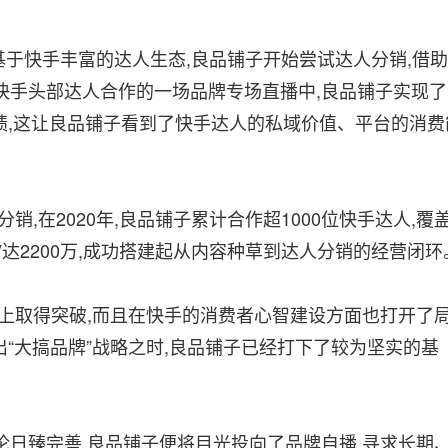
,基于快手丰富的达人生态,良品铺子开始尝试达人分销,借助
快手头部达人合作的一场品牌专场直播中,良品铺子实现了
的成绩,这让良品铺子看到了快手达人的私域价值、平台的消费
销,在2020年,良品铺子累计合作超1000位快手达人,覆
V达2200万,成功搭建起从内容种草到达人分销的经营闭环
上取得突破,而且在快手的消费者心智建设方面也打开了
商提出“大搞品牌”战略之时,良品铺子已经打下了较为坚实的基
日臻完善,良品铺子便将目光投向了品牌自播,寻求长期