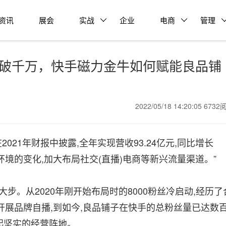
资讯
展会
实战
企业
电商
管理
屡破千万，快手磁力金牛如何赋能良品铺
2022/05/18 14:20:05 673
021年财报中披露,全年实现营收93.24亿元,同比增长
营环境的变化,加大布局社交(直播)电商等新兴流量渠道。”
步。从2020年刚开始布局时的8000粉丝冷启动,经历了
展品牌自播,到如今,良品铺子在快手的总粉丝量已达数
立起坚实的经营阵地。