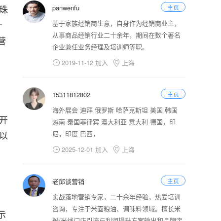
珠
panwenfu
主页
十
基于家族经销商生意，自身作为经销商业主，
从事商品经销行业二十余年，期间在数个著名
营
企业兼任业务经理及培训师等职。
2019-11-12 加入
上海


15311812802
主页
海外展会 迪拜 俄罗斯 哈萨克斯坦 美国 韩国
开
越南 泰国菲律宾 澳大利亚 意大利 德国，印
年以
尼，印度 巴西，
2025-12-01 加入
上海


老邱谈营销
主页
实战落地营销专家，二十余年经验，热爱培训
咨询，专注于米面粮油、调味料领域。擅长米
示
粉/米线门店引流与利润提升方案输出和品牌定