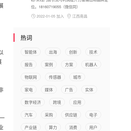
展
位。18160719055（微信同）
2022-01-05 加入
江西南昌


热词
以
智能体
出海
创新
技术
展
报告
案例
方案
机器人
物联网
传感器
城市
非
家电
媒体
广告
实体
数字经济
跨境
应用
汽车
采购
供应链
电子
一
业
产业链
算力
消费
用户