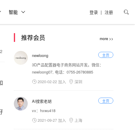
智能
登录
|
注册

推荐会员
more >>
22
newloong
主页
3D产品配置器电子商务网站开发。微信：
，
newloong07, 电话：0755-26780885
和
2020-02-22 加入
深圳


AI搜索老胡
主页
好
vx：hxwu418
2021-09-27 加入
上海

