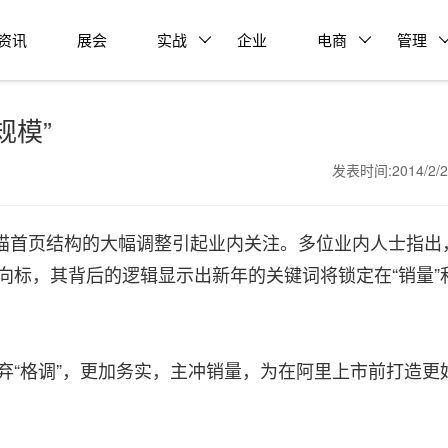
资讯
展会
实战
企业
电商
管理
规模”
发表时间:2014/2/
猫首页结构的大幅调整引起业内关注。多位业内人士指出
风向标，其背后的逻辑显示出新年的关键词将锁定在“销量”
放弃“格调”，更加务实，主冲销量，为在阿里上市前打造更