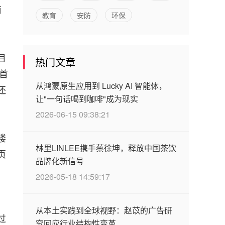
商
教育
安防
环保
目
热门文章
首
从鸿蒙原生应用到 Lucky AI 智能体，
还
让"一句话喝到咖啡"成为现实
2026-06-15 09:38:21
楼
林里LINLEE携手蔡徐坤，释放中国茶饮
页
品牌化新信号
2026-05-18 14:59:17
从本土实践到全球视野：赵苡的广告研
过
究回应行业结构性变革