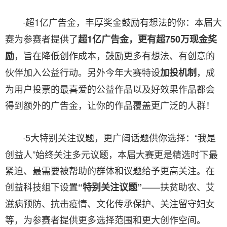
·超1亿广告金，丰厚奖金鼓励有想法的你：本届大
赛为参赛者提供了
超1亿广告金，更有超7
50
万现金奖
，旨在降低创作成本，鼓励更多有想法、有创意的
励
伙伴加入公益行动。另外今年大赛特设
，成
加投机制
为用户投票的最喜爱的公益作品以及好效果作品都会
得到额外的广告金，让你的作品覆盖更广泛的人群！
·5大特别关注议题，更广阔话题供你选择：“我是
创益人”始终关注多元议题，本届大赛更是精选时下最
紧迫、最需要被帮助的群体和议题给予更高关注。在
创益科技组下设置
——扶贫助农、艾
“特别关注议题”
滋病预防、抗击疫情、文化传承保护、关注留守妇女
等，为参赛者提供更多选择范围和更大创作空间。