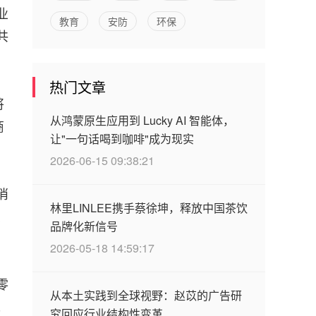
业
教育
安防
环保
共
热门文章
将
从鸿蒙原生应用到 Lucky AI 智能体，
商
让"一句话喝到咖啡"成为现实
2026-06-15 09:38:21
消
林里LINLEE携手蔡徐坤，释放中国茶饮
、
品牌化新信号
2026-05-18 14:59:17
零
从本土实践到全球视野：赵苡的广告研
；
究回应行业结构性变革