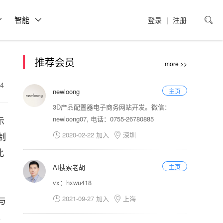
智能
登录
|
注册

推荐会员
more >>
24
newloong
主页
3D产品配置器电子商务网站开发。微信：
示
newloong07, 电话：0755-26780885
制
2020-02-22 加入
深圳


此
AI搜索老胡
主页
vx：hxwu418
与
2021-09-27 加入
上海


。