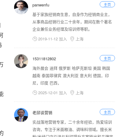
panwenfu
主页
基于家族经销商生意，自身作为经销商业主，
从事商品经销行业二十余年，期间在数个著名
月
企业兼任业务经理及培训师等职。
阿
2019-11-12 加入
上海


蚂
15311812802
主页
万
海外展会 迪拜 俄罗斯 哈萨克斯坦 美国 韩国
越南 泰国菲律宾 澳大利亚 意大利 德国，印
尼，印度 巴西，
能
2025-12-01 加入
上海


老邱谈营销
主页
实战落地营销专家，二十余年经验，热爱培训
咨询，专注于米面粮油、调味料领域。擅长米
的
粉/米线门店引流与利润提升方案输出和品牌定