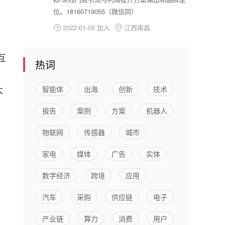
位。18160719055（微信同）
2022-01-05 加入
江西南昌


互
热词
。
大
智能体
出海
创新
技术
报告
案例
方案
机器人
物联网
传感器
城市
家电
媒体
广告
实体
数字经济
跨境
应用
汽车
采购
供应链
电子
产业链
算力
消费
用户