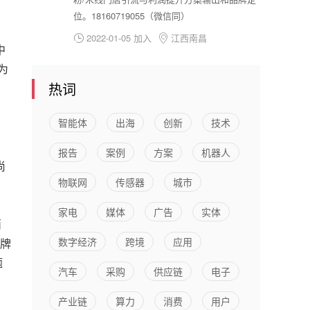
位。18160719055（微信同）
2022-01-05 加入
江西南昌


中
为
热词
智能体
出海
创新
技术
报告
案例
方案
机器人
尚
物联网
传感器
城市
家电
媒体
广告
实体
消
数字经济
跨境
应用
品牌
题
汽车
采购
供应链
电子
产业链
算力
消费
用户