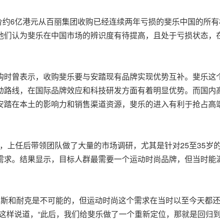
价约6亿港元从百丽集团收购已经连续两年亏损的斐乐中国的所有
他们认为斐乐在中国市场的辨识度有待提高，且处于亏损状态，
时曾表示，收购斐乐要与安踏现有品牌实现优势互补。斐乐这
动路线，在国际品牌效应和科技研发方面有着明显优势。而国内
安踏在本土的影响力和销售渠道资源，斐乐的进入有利于抢占高
，上任后带领团队做了大量的市场调研，尤其是针对25至35岁
需求。结果显示，目标人群最需要一个运动时尚品牌，但当时能
达斯和耐克是不可能的，但运动时尚这个需求在当时以至今天都
这样说道，“此后，我们给斐乐做了一个重新定位，那就是回归