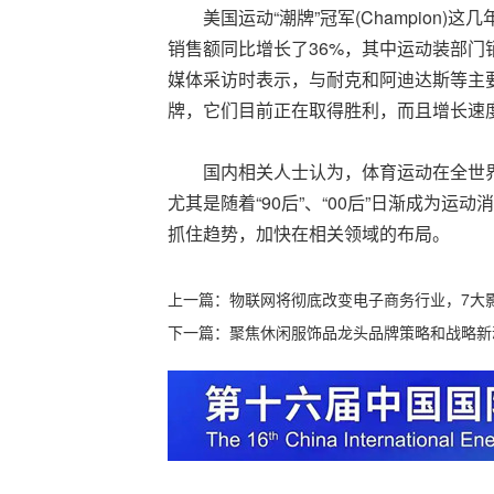
美国运动“潮牌”冠军(Champion)
销售额同比增长了36%，其中运动装部门
媒体采访时表示，与耐克和阿迪达斯等主
牌，它们目前正在取得胜利，而且增长速
国内相关人士认为，体育运动在全世界
尤其是随着“90后”、“00后”日渐成为
抓住趋势，加快在相关领域的布局。
上一篇：
物联网将彻底改变电子商务行业，7大
下一篇：
聚焦休闲服饰品龙头品牌策略和战略新