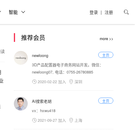
智能
登录
|
注册

推荐会员
more >>
4阅读
newloong
主页
3D产品配置器电子商务网站开发。微信：
期
newloong07, 电话：0755-26780885
业
2020-02-22 加入
深圳


AI搜索老胡
主页
线
vx：hxwu418
2021-09-27 加入
上海

