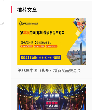
推荐文章
第38届中国（郑州）糖酒食品交易会