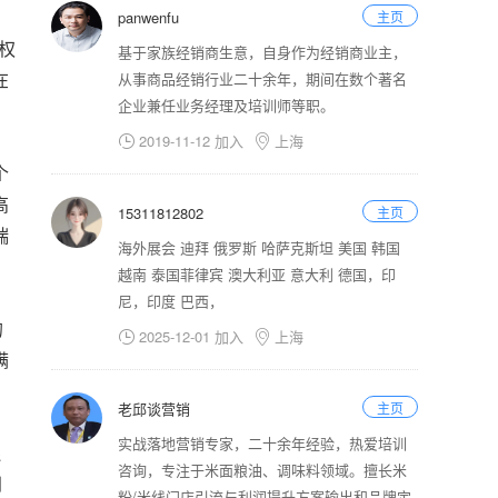
panwenfu
主页
权
基于家族经销商生意，自身作为经销商业主，
在
从事商品经销行业二十余年，期间在数个著名
企业兼任业务经理及培训师等职。
2019-11-12 加入
上海


个
高
15311812802
主页
端
海外展会 迪拜 俄罗斯 哈萨克斯坦 美国 韩国
越南 泰国菲律宾 澳大利亚 意大利 德国，印
尼，印度 巴西，
的
2025-12-01 加入
上海


满
老邱谈营销
主页
实战落地营销专家，二十余年经验，热爱培训
还
咨询，专注于米面粮油、调味料领域。擅长米
到
粉/米线门店引流与利润提升方案输出和品牌定