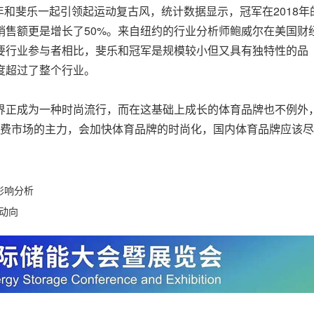
这几年和斐乐一起引领起运动复古风，统计数据显示，冠军在2018年
销售额更是增长了50%。来自纽约的行业分析师鲍威尔在美国财
要行业参与者相比，斐乐和冠军是规模较小但又具有独特性的品
度超过了整个行业。
正成为一种时尚流行，而在这基础上成长的体育品牌也不例外
运动消费市场的主力，会加快体育品牌的时尚化，国内体育品牌应该
影响分析
动向