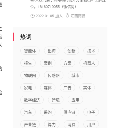
量
位。18160719055（微信同）
2022-01-05 加入
江西南昌


生
热词
度
以
智能体
出海
创新
技术
报告
案例
方案
机器人
的
物联网
传感器
城市
家电
媒体
广告
实体
检
数字经济
跨境
应用
汽车
采购
供应链
电子
产业链
算力
消费
用户