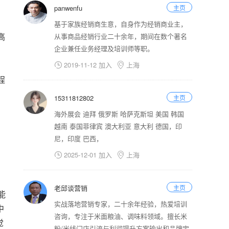
panwenfu
主页
基于家族经销商生意，自身作为经销商业主，
高
从事商品经销行业二十余年，期间在数个著名
企业兼任业务经理及培训师等职。
2019-11-12 加入
上海


程
15311812802
主页
海外展会 迪拜 俄罗斯 哈萨克斯坦 美国 韩国
越南 泰国菲律宾 澳大利亚 意大利 德国，印
尼，印度 巴西，
2025-12-01 加入
上海


老邱谈营销
主页
能
实战落地营销专家，二十余年经验，热爱培训
中
咨询，专注于米面粮油、调味料领域。擅长米
觉
粉/米线门店引流与利润提升方案输出和品牌定