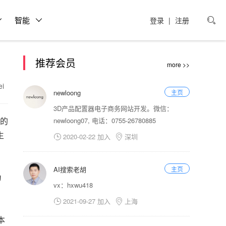
智能
登录
|
注册

推荐会员
more >>
fei
newloong
主页
3D产品配置器电子商务网站开发。微信：
大的
newloong07, 电话：0755-26780885
生
2020-02-22 加入
深圳


AI搜索老胡
主页
为
vx：hxwu418
2021-09-27 加入
上海


本