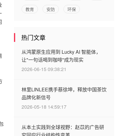
业
教育
安防
环保
一
司
热门文章
从鸿蒙原生应用到 Lucky AI 智能体，
调
让"一句话喝到咖啡"成为现实
2026-06-15 09:38:21
方
林里LINLEE携手蔡徐坤，释放中国茶饮
、
品牌化新信号
2026-05-18 14:59:17
。
包
从本土实践到全球视野：赵苡的广告研
究回应行业结构性变革