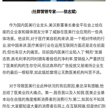
(社群营销专家——徐志斌)
作为国内医美行业龙头,美沃斯董事长秦金平在会上给在
座的企业家和媒体朋友分享了威脉在医美行业应用的一些具
体场景。他谈到,对于医疗美容机构来讲,是一个相对传统的行
业,就中国来讲,医疗美容行业在运用互联网方面还是走在前面
的,但也有巨大的痛苦。目前国内医美行业陷入了“畸形”发展
态势,高毛利率的同时拥有着极低的净利率,营销投入严重挤压
了医美机构的生存空间,但这高昂的广告投放又是维持企业生
存的最后一根稻草,如此尴尬窘境让无数医美机构叫苦不迭。
对于导致医美行业此种状况的背后原因,秦总深有感触,他
总结了医美业四大痛点。第一,我吾我以及人知我:医美企业基
本站在自我的角度推断消费者的消费行为;第二,知其在不知其
所在:大家都知道大量的消费者在网上,在互联网端,但是他们到