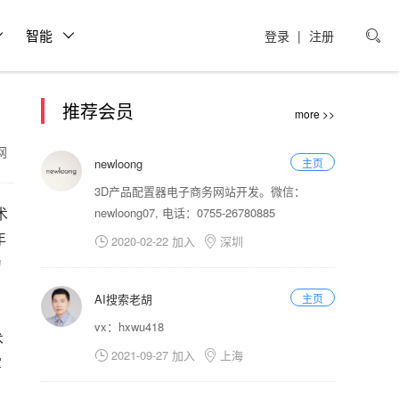
智能
登录
|
注册

推荐会员
more >>
迪网
newloong
主页
3D产品配置器电子商务网站开发。微信：
术
newloong07, 电话：0755-26780885
年
2020-02-22 加入
深圳


为
AI搜索老胡
主页
vx：hxwu418
术
2021-09-27 加入
上海


掌