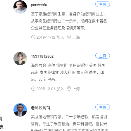
panwenfu
主页
基于家族经销商生意，自身作为经销商业主，
从事商品经销行业二十余年，期间在数个著名
企业兼任业务经理及培训师等职。
2019-11-12 加入
上海


15311812802
主页
海外展会 迪拜 俄罗斯 哈萨克斯坦 美国 韩国
越南 泰国菲律宾 澳大利亚 意大利 德国，印
尼，印度 巴西，
2025-12-01 加入
上海


老邱谈营销
主页
实战落地营销专家，二十余年经验，热爱培训
将
咨询，专注于米面粮油、调味料领域。擅长米
表
粉/米线门店引流与利润提升方案输出和品牌定