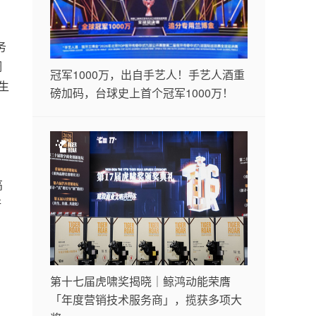
务
调
冠军1000万，出自手艺人！手艺人酒重
生
磅加码，台球史上首个冠军1000万！
高
行
第十七届虎啸奖揭晓｜鲸鸿动能荣膺
「年度营销技术服务商」，揽获多项大