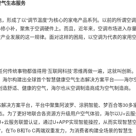
空气生态服务
，形成了以“调节温度”为核心的家电产品系列。以前的所谓空调
小修小补，聚焦于空调硬件上。而且，近年来，空调市场进入存
破产业发展的这一规律。面对这样的困局，以空调为代表的家用
何传统事物都值得用‘互联网科技’思维再做一遍，这就叫创新。
，海尔构建出全球首个智慧健康空气生态解决方案平台——海尔
创造舒适、健康的空气，海尔也从空调制造商成为空气制造商。
决方案平台，平台中聚集阿波罗、涂鸦智能、梦百合等30多
态。为了更好地联合各资源方升级用户空气体验，海尔以U+云服
+云服务联盟认证，通过U+APP实现智能操控，从而实现智慧
，在To B和To C两端双重发力，为消费者构建全场景的智慧生