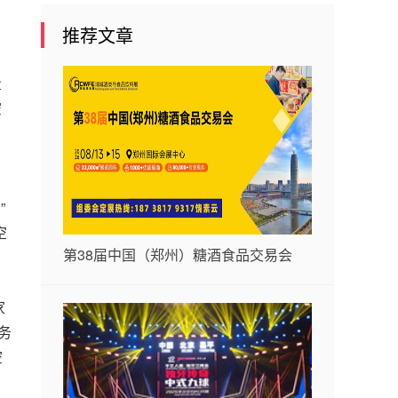
推荐文章
量
空
”
空
第38届中国（郑州）糖酒食品交易会
家
务
空