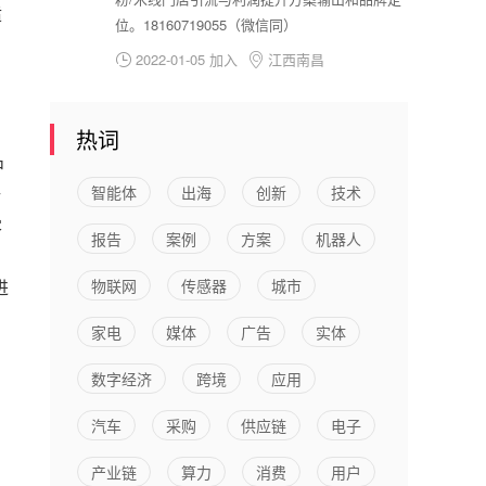
适
位。18160719055（微信同）
2022-01-05 加入
江西南昌


热词
中
智能体
出海
创新
技术
活
客
报告
案例
方案
机器人
进
物联网
传感器
城市
家电
媒体
广告
实体
数字经济
跨境
应用
汽车
采购
供应链
电子
产业链
算力
消费
用户