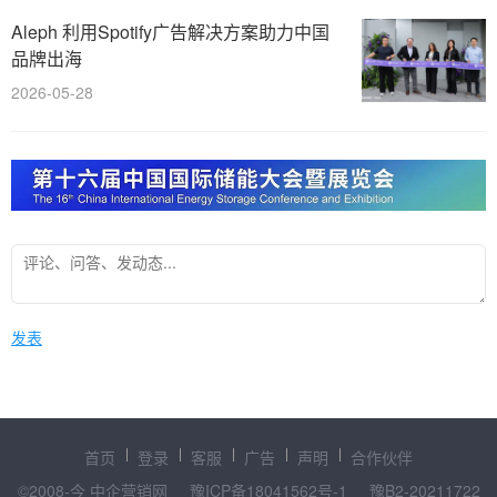
Aleph 利用Spotify广告解决方案助力中国
品牌出海
2026-05-28
发表
首页
登录
客服
广告
声明
合作伙伴
©2008-今 中企营销网
豫ICP备18041562号-1
豫B2-20211722