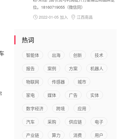
位。18160719055（微信同）
2022-01-05 加入
江西南昌


热词
车
智能体
出海
创新
技术
报告
案例
方案
机器人
物联网
传感器
城市
你
家电
媒体
广告
实体
数字经济
跨境
应用
汽车
采购
供应链
电子
产业链
算力
消费
用户