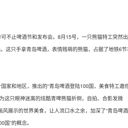
作可不止啤酒节和发布会。8月15号，一只熊猫特工突然出
线。这只手拿青岛啤酒，表情贱萌的熊猫，占据了地铁6节
个国家和地区，推出的“青岛啤酒登陆100国，美食特工邀
纷为这只眼神迷离的炫酷青啤熊猫折倒，自拍、合影发微
画风展示的世界美食，让人流口水之余，加深了“青岛啤酒
00国”的概念。