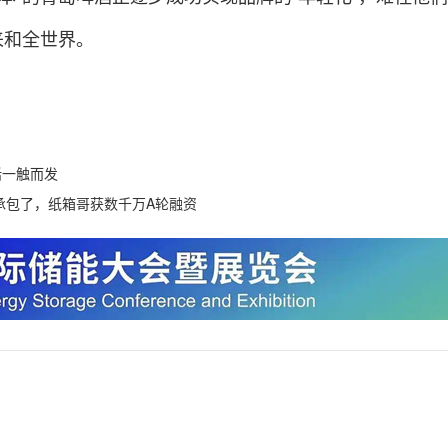
来和全世界。
话一触而发
承包了，纸箱哥获数千万A轮融资