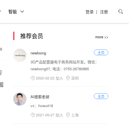
智能
登录
|
注册

推荐会员
more >>
18
newloong
主页
3D产品配置器电子商务网站开发。微信：
newloong07, 电话：0755-26780885
的
2020-02-22 加入
深圳


国
AI搜索老胡
主页
vx：hxwu418
2021-09-27 加入
上海

