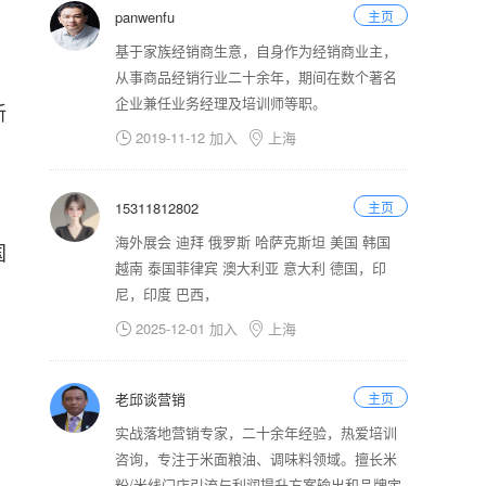
panwenfu
主页
基于家族经销商生意，自身作为经销商业主，
从事商品经销行业二十余年，期间在数个著名
企业兼任业务经理及培训师等职。
新
2019-11-12 加入
上海


15311812802
主页
海外展会 迪拜 俄罗斯 哈萨克斯坦 美国 韩国
国
越南 泰国菲律宾 澳大利亚 意大利 德国，印
尼，印度 巴西，
2025-12-01 加入
上海


老邱谈营销
主页
实战落地营销专家，二十余年经验，热爱培训
咨询，专注于米面粮油、调味料领域。擅长米
粉/米线门店引流与利润提升方案输出和品牌定