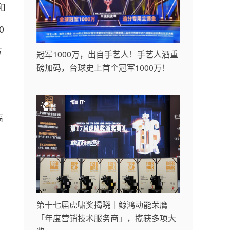
和
0
方
冠军1000万，出自手艺人！手艺人酒重
磅加码，台球史上首个冠军1000万！
高
，
第十七届虎啸奖揭晓｜鲸鸿动能荣膺
「年度营销技术服务商」，揽获多项大