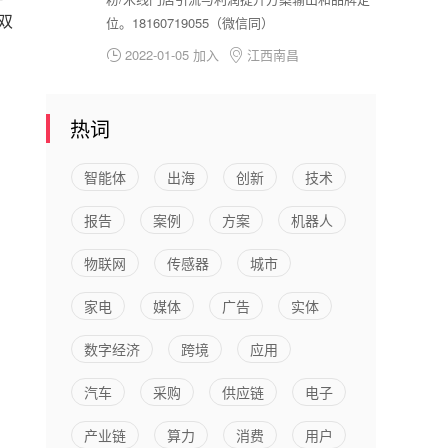
双
位。18160719055（微信同）
2022-01-05 加入
江西南昌


热词
智能体
出海
创新
技术
报告
案例
方案
机器人
物联网
传感器
城市
家电
媒体
广告
实体
数字经济
跨境
应用
汽车
采购
供应链
电子
，
产业链
算力
消费
用户