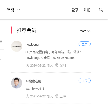
智能
登录
|
注册

推荐会员
more >>
om
newloong
主页
3D产品配置器电子商务网站开发。微信：
先
newloong07, 电话：0755-26780885
2020-02-22 加入
深圳


用。
AI搜索老胡
主页
vx：hxwu418
2021-09-27 加入
上海

