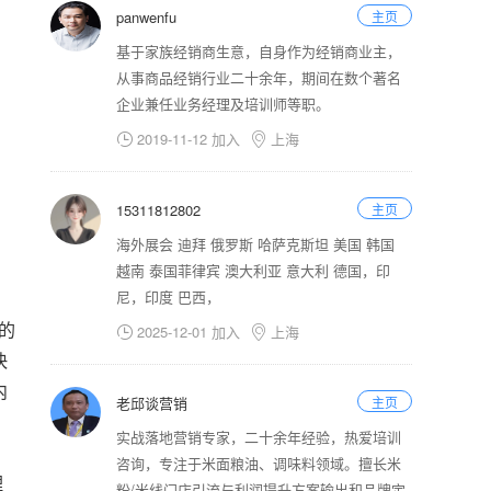
panwenfu
主页
基于家族经销商生意，自身作为经销商业主，
从事商品经销行业二十余年，期间在数个著名
企业兼任业务经理及培训师等职。
2019-11-12 加入
上海


15311812802
主页
海外展会 迪拜 俄罗斯 哈萨克斯坦 美国 韩国
越南 泰国菲律宾 澳大利亚 意大利 德国，印
尼，印度 巴西，
的
2025-12-01 加入
上海


快
内
老邱谈营销
主页
实战落地营销专家，二十余年经验，热爱培训
咨询，专注于米面粮油、调味料领域。擅长米
理
粉/米线门店引流与利润提升方案输出和品牌定