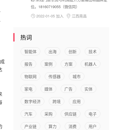
位。18160719055（微信同）
时
2022-01-05 加入
江西南昌


各
热词
智能体
出海
创新
技术
成
报告
案例
方案
机器人
达
物联网
传感器
城市
家电
媒体
广告
实体
来
数字经济
跨境
应用
每
汽车
采购
供应链
电子
的
产业链
算力
消费
用户