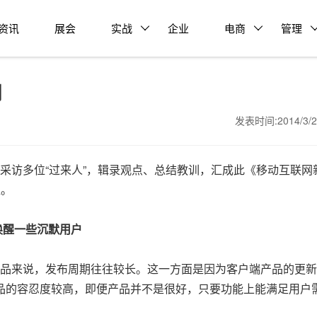
资讯
展会
实战
企业
电商
管理
则
发表时间:2014/3/
访多位“过来人”，辑录观点、总结教训，汇成此《移动互联网
益。
唤醒一些沉默用户
品来说，发布周期往往较长。这一方面是因为客户端产品的更新
品的容忍度较高，即便产品并不是很好，只要功能上能满足用户