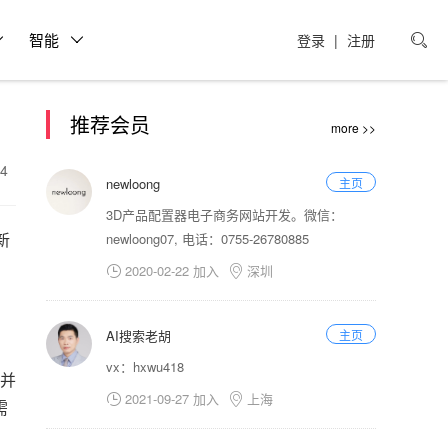
智能
登录
|
注册

推荐会员
more >>
24
newloong
主页
3D产品配置器电子商务网站开发。微信：
新
newloong07, 电话：0755-26780885
2020-02-22 加入
深圳


AI搜索老胡
主页
vx：hxwu418
并
2021-09-27 加入
上海


需