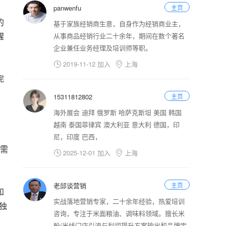
panwenfu
主页
的
基于家族经销商生意，自身作为经销商业主，
醒
从事商品经销行业二十余年，期间在数个著名
企业兼任业务经理及培训师等职。
2019-11-12 加入
上海


完
15311812802
主页
海外展会 迪拜 俄罗斯 哈萨克斯坦 美国 韩国
越南 泰国菲律宾 澳大利亚 意大利 德国，印
尼，印度 巴西，
需
2025-12-01 加入
上海


老邱谈营销
主页
知
实战落地营销专家，二十余年经验，热爱培训
独
咨询，专注于米面粮油、调味料领域。擅长米
粉/米线门店引流与利润提升方案输出和品牌定