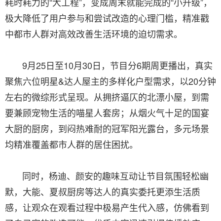
耗时耗力的“大工程”，变成周末就能完成的“小升级”，
极大降低了用户参与和尝试改造的心理门槛，精准戳
中都市人群对高效改善生活环境的迫切需求。
9月25日至10月30日，节目分6期周更播出，真实
聚焦六位明星&达人屋主的多样化户型需求，以20分钟
左右的微综形式呈现。从拥挤逼仄的北漂小屋，到需
要兼顾宠物生活的喵星人套房；从烟火气十足的国宴
大厨的厨房，到闷热难耐的冠军阳光露台，多元场景
均精准覆盖都市人群的居住困扰。
同时，杨迪、颜安的趣味互动让节目氛围轻松幽
默，大能、夏叔厨房等达人的真实委托更添生活质
感，让观众在观看过程中极易产生代入感，仿佛看到