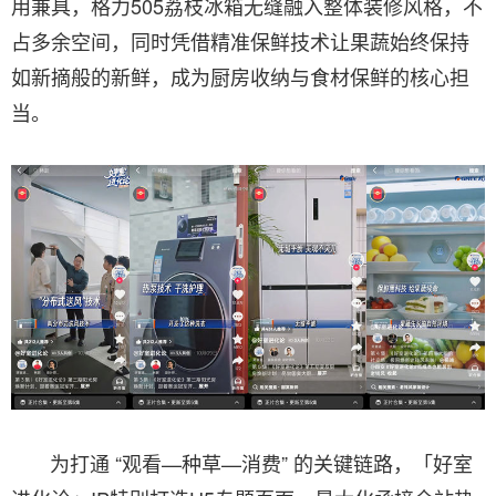
用兼具，格力505荔枝冰箱无缝融入整体装修风格，不
占多余空间，同时凭借精准保鲜技术让果蔬始终保持
如新摘般的新鲜，成为厨房收纳与食材保鲜的核心担
当。
为打通 “观看—种草—消费” 的关键链路，「好室