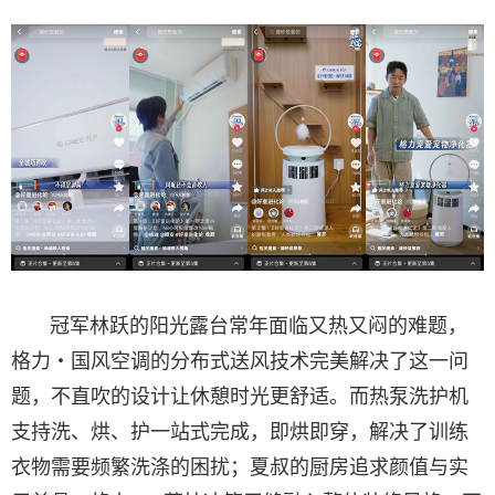
冠军林跃的阳光露台常年面临又热又闷的难题，
格力・国风空调的分布式送风技术完美解决了这一问
题，不直吹的设计让休憩时光更舒适。而热泵洗护机
支持洗、烘、护一站式完成，即烘即穿，解决了训练
衣物需要频繁洗涤的困扰；夏叔的厨房追求颜值与实