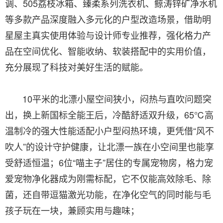
调、505荔枝冰箱、臻柔系列洗衣机、鲸涛锌矿净水机
等多款产品深度融入多元化的户型改造场景，借助明
星屋主真实使用体验与设计师专业推荐，强化格力产
品在空间优化、智能收纳、软装搭配中的实用价值，
充分展现了科技对美好生活的赋能。
10平米的北漂小屋空间狭小，闷热与直吹问题突
出，换上新国标全能王后，冷酷舒适双升级，65℃高
温制冷的强大性能适配小户型闷热环境，更凭借“风不
吹人”的设计守护健康，让北漂一族在小空间里也能享
受舒适恒温；6位“喵主子”居住的专属宠物房，格力宠
爱宠物净化器成为刚需标配，它不仅能高效除毛、除
菌，还自带逗猫激光功能，在净化空气的同时能与毛
孩子玩在一块，兼顾实用与趣味；