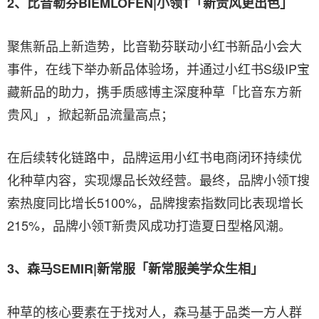
2、比音勒芬BIEMLOFEN|小领T
「
新贵风更出色
」
聚焦新品上新造势，比音勒芬联动小红书新品小会大
事件，在线下举办新品体验场，并通过小红书S级IP宝
藏新品的助力，携手质感博主深度种草「比音东方新
贵风」，掀起新品流量高点；
在后续转化链路中，品牌运用小红书电商闭环持续优
化种草内容，实现爆品长效经营。最终，品牌小领T搜
索热度同比增长5100%，品牌搜索指数同比表现增长
215%，品牌小领T新贵风成功打造夏日型格风潮。
3、森马SEMIR|新常服
「
新常服美学众生相
」
种草的核心要素在于找对人，森马基于品类一方人群