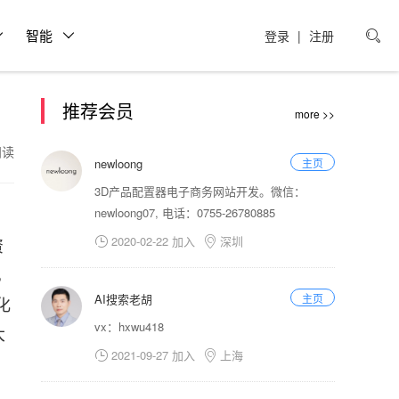
智能
登录
|
注册

推荐会员
more >>
0阅读
newloong
主页
3D产品配置器电子商务网站开发。微信：
newloong07, 电话：0755-26780885
：
2020-02-22 加入
深圳
资


，
AI搜索老胡
主页
化
vx：hxwu418
大
2021-09-27 加入
上海

