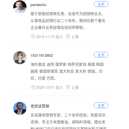
panwenfu
主页
基于家族经销商生意，自身作为经销商业主，
从事商品经销行业二十余年，期间在数个著名
企业兼任业务经理及培训师等职。
2019-11-12 加入
上海


15311812802
主页
海外展会 迪拜 俄罗斯 哈萨克斯坦 美国 韩国
越南 泰国菲律宾 澳大利亚 意大利 德国，印
尼，印度 巴西，
2025-12-01 加入
上海


老邱谈营销
主页
实战落地营销专家，二十余年经验，热爱培训
咨询，专注于米面粮油、调味料领域。擅长米
粉/米线门店引流与利润提升方案输出和品牌定