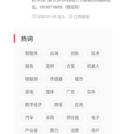
位。18160719055（微信同）
2022-01-05 加入
江西南昌


热词
智能体
出海
创新
技术
报告
案例
方案
机器人
物联网
传感器
城市
家电
媒体
广告
实体
数字经济
跨境
应用
汽车
采购
供应链
电子
产业链
算力
消费
用户