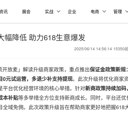
资讯
展会
实战
企业
电商
管理
幅降低 助力618生意爆发
2025/06/14 14:56:14 1535
「政策开放麦」解读升级商家政策，重点推出
保证金政策新规
。此次升级将优化商家
目0元试运营，多退少补支持提现
是平台优化经营环境的核心举措。针对
新商政策持续加码
等多举措全方位支持新商成长。同时，平台还优
成本补贴
目全域免佣。此次政策升级旨在帮助商家更好地把握618