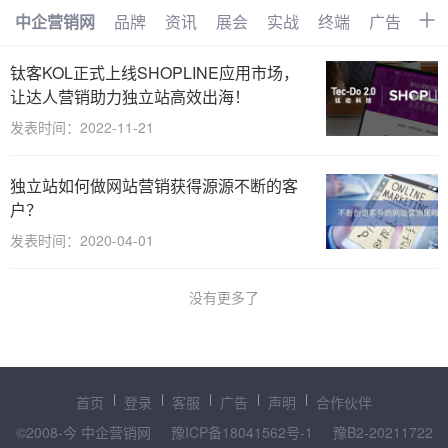
中企营销网
品牌
资讯
展会
实战
终端
广告
时
首页
品牌
资讯
展会
钛客KOL正式上线SHOPLINE应用市场，
让达人营销助力独立站高效出海！
实战
终端
广告
时尚
发表时间：2022-11-21
汽车
企业
电商
视频
独立站如何做网站营销获得源源不断的客
搜索
网络
管理
文化
户？
发表时间：2020-04-01
创业
招商
职场
访谈
智能
AI
物联网
大数据
没有更多了
数字化
首页
登录
客服
广告
声明
合作伙伴
©2008-今 中企营销网
豫ICP备18041562号-1
豫B2-20211722