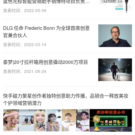
蓝色光标智能营销助手销博特项目负责人
洪磊
发表时间：2022-05-09
DLG 任命 Frederic Bonn 为全球首席创意
官兼合伙人
发表时间：2022-03-14
泰梦|20寸拉杆箱用创意撬动2000万项目
发表时间：2021-08-24
快手磁力聚星创作者独特创意助力传播，品销合一释放美妆
个护领域营销潜力