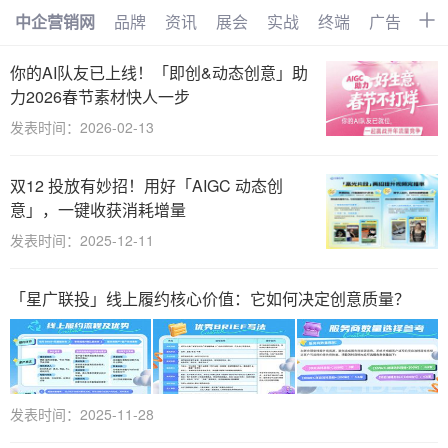
中企营销网
品牌
资讯
展会
实战
终端
广告
时
首页
品牌
资讯
展会
你的AI队友已上线！「即创&动态创意」助
力2026春节素材快人一步
实战
终端
广告
时尚
发表时间：2026-02-13
汽车
企业
电商
视频
双12 投放有妙招！用好「AIGC 动态创
搜索
网络
管理
文化
意」，一键收获消耗增量
发表时间：2025-12-11
创业
招商
职场
访谈
智能
AI
物联网
大数据
「星广联投」线上履约核心价值：它如何决定创意质量？
数字化
发表时间：2025-11-28