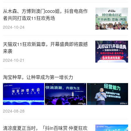
从木森、方博到澳门coco姐，抖音电商作
者共同打造双11狂欢秀场
2024-10-24
天猫双11狂欢新篇章，开幕盛典即将震撼
来袭
2024-10-21
淘宝种草，让种草成为第一增长力
2024-08-28
清凉度夏正当时，「抖in百味赏·仲夏狂欢