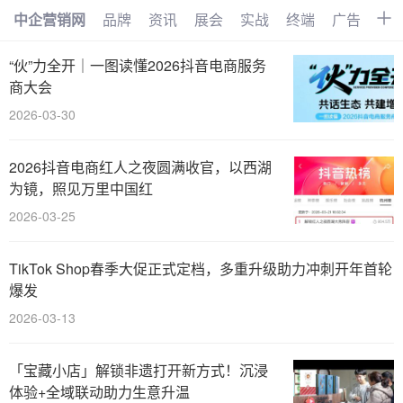
中企营销网
品牌
资讯
展会
实战
终端
广告
时
首页
品牌
资讯
展会
“伙”力全开｜一图读懂2026抖音电商服务
商大会
实战
终端
广告
时尚
2026-03-30
汽车
企业
电商
视频
2026抖音电商红人之夜圆满收官，以西湖
搜索
网络
管理
文化
为镜，照见万里中国红
2026-03-25
创业
招商
职场
访谈
智能
AI
物联网
大数据
TikTok Shop春季大促正式定档，多重升级助力冲刺开年首轮
爆发
数字化
2026-03-13
「宝藏小店」解锁非遗打开新方式！沉浸
体验+全域联动助力生意升温