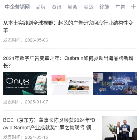
中企营销网
品牌
资讯
展会
实战
终端
广告
时
首页
品牌
资讯
展会
从本土实践到全球视野：赵苡的广告研究回应行业结构性变
革
实战
终端
广告
时尚
发表时间：2026-05-06
汽车
企业
电商
视频
2024年数字广告变革之年：Outbrain如何驱动出海品牌新增
搜索
网络
管理
文化
长？
创业
招商
职场
访谈
智能
AI
物联网
大数据
发表时间：2025-01-07
数字化
BOE（京东方）董事长陈炎顺获2024年“D
avid Sarnoff产业成就奖” “屏之物联”引领产
业高质发展新变革
发表时间：2024-05-15